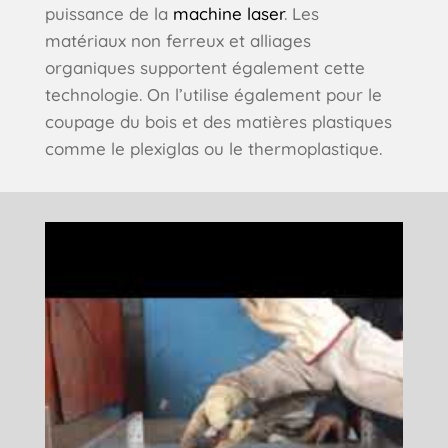
puissance de la
machine laser
. Les
matériaux non ferreux et alliages
organiques supportent également cette
technologie. On l’utilise également pour le
coupage du bois et des matières plastiques
comme le plexiglas ou le thermoplastique.